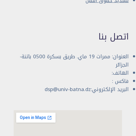
تسديد حقوق النقل
اتصل بنا
العنوان: ممرات 19 ماي. طريق بسكرة 0500 باتنة-
الجزائر
الهاتف:
فاكس :
البريد الإلكتروني:dsp@univ-batna.dz